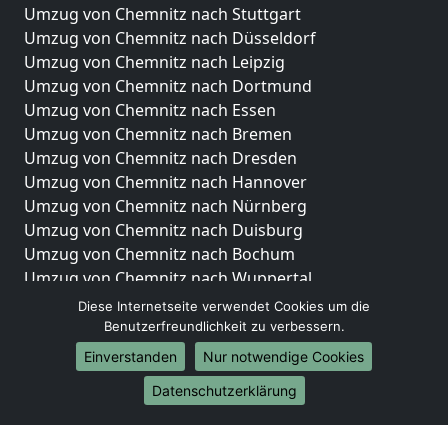
Umzug von Chemnitz nach Stuttgart
Umzug von Chemnitz nach Düsseldorf
Umzug von Chemnitz nach Leipzig
Umzug von Chemnitz nach Dortmund
Umzug von Chemnitz nach Essen
Umzug von Chemnitz nach Bremen
Umzug von Chemnitz nach Dresden
Umzug von Chemnitz nach Hannover
Umzug von Chemnitz nach Nürnberg
Umzug von Chemnitz nach Duisburg
Umzug von Chemnitz nach Bochum
Umzug von Chemnitz nach Wuppertal
Umzug von Chemnitz nach Bielefeld
Diese Internetseite verwendet Cookies um die
Umzug von Chemnitz nach Bonn
Benutzerfreundlichkeit zu verbessern.
Umzug von Chemnitz nach Münster
Einverstanden
Nur notwendige Cookies
Internationale-Umzüge
Datenschutzerklärung
Umzug von Chemnitz nach Brasilien
Umzug von Chemnitz nach Brunei Darussalam