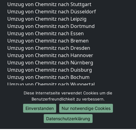
Umzug von Chemnitz nach Stuttgart
Umzug von Chemnitz nach Düsseldorf
Umzug von Chemnitz nach Leipzig
Umzug von Chemnitz nach Dortmund
Umzug von Chemnitz nach Essen
Umzug von Chemnitz nach Bremen
Umzug von Chemnitz nach Dresden
Umzug von Chemnitz nach Hannover
Umzug von Chemnitz nach Nürnberg
Umzug von Chemnitz nach Duisburg
Umzug von Chemnitz nach Bochum
Umzug von Chemnitz nach Wuppertal
Umzug von Chemnitz nach Bielefeld
Diese Internetseite verwendet Cookies um die
Umzug von Chemnitz nach Bonn
Benutzerfreundlichkeit zu verbessern.
Umzug von Chemnitz nach Münster
Einverstanden
Nur notwendige Cookies
Internationale-Umzüge
Datenschutzerklärung
Umzug von Chemnitz nach Brasilien
Umzug von Chemnitz nach Brunei Darussalam