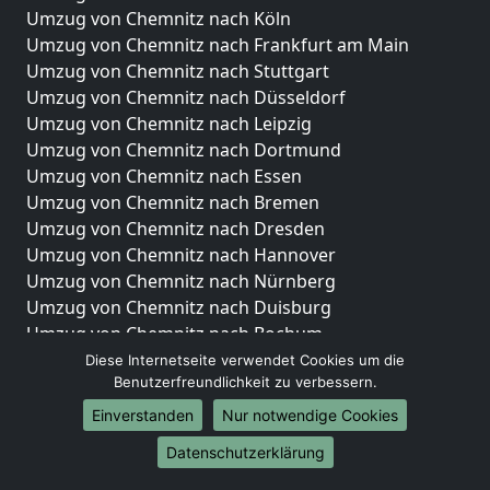
Umzug von Chemnitz nach Köln
Umzug von Chemnitz nach Frankfurt am Main
Umzug von Chemnitz nach Stuttgart
Umzug von Chemnitz nach Düsseldorf
Umzug von Chemnitz nach Leipzig
Umzug von Chemnitz nach Dortmund
Umzug von Chemnitz nach Essen
Umzug von Chemnitz nach Bremen
Umzug von Chemnitz nach Dresden
Umzug von Chemnitz nach Hannover
Umzug von Chemnitz nach Nürnberg
Umzug von Chemnitz nach Duisburg
Umzug von Chemnitz nach Bochum
Umzug von Chemnitz nach Wuppertal
Diese Internetseite verwendet Cookies um die
Benutzerfreundlichkeit zu verbessern.
Umzug von Chemnitz nach Bielefeld
Umzug von Chemnitz nach Bonn
Einverstanden
Nur notwendige Cookies
Umzug von Chemnitz nach Münster
Datenschutzerklärung
Internationale-Umzüge