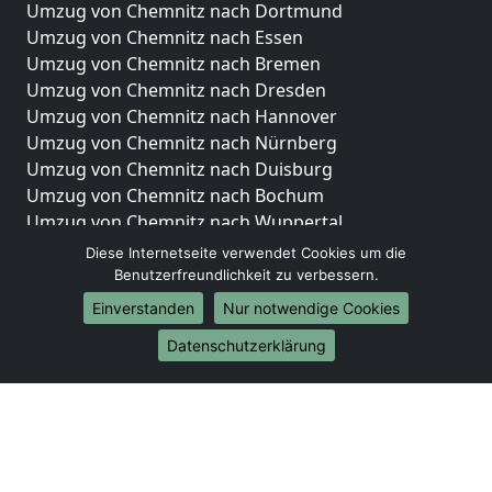
Umzug von Chemnitz nach Dortmund
Umzug von Chemnitz nach Essen
Umzug von Chemnitz nach Bremen
Umzug von Chemnitz nach Dresden
Umzug von Chemnitz nach Hannover
Umzug von Chemnitz nach Nürnberg
Umzug von Chemnitz nach Duisburg
Umzug von Chemnitz nach Bochum
Umzug von Chemnitz nach Wuppertal
Umzug von Chemnitz nach Bielefeld
Diese Internetseite verwendet Cookies um die
Umzug von Chemnitz nach Bonn
Benutzerfreundlichkeit zu verbessern.
Umzug von Chemnitz nach Münster
Einverstanden
Nur notwendige Cookies
Internationale-Umzüge
Datenschutzerklärung
Umzug von Chemnitz nach Brasilien
Umzug von Chemnitz nach Brunei Darussalam
Umzug von Chemnitz nach Burkina Faso
Umzug von Chemnitz nach Burundi
Umzug von Chemnitz nach Chile