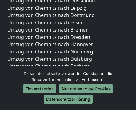
Umzug von Chemnitz nach Düsseldorf
Umzug von Chemnitz nach Leipzig
Umzug von Chemnitz nach Dortmund
Umzug von Chemnitz nach Essen
Umzug von Chemnitz nach Bremen
Umzug von Chemnitz nach Dresden
Umzug von Chemnitz nach Hannover
Umzug von Chemnitz nach Nürnberg
Umzug von Chemnitz nach Duisburg
Umzug von Chemnitz nach Bochum
Umzug von Chemnitz nach Wuppertal
Diese Internetseite verwendet Cookies um die
Benutzerfreundlichkeit zu verbessern.
Umzug von Chemnitz nach Bielefeld
Umzug von Chemnitz nach Bonn
Einverstanden
Nur notwendige Cookies
Umzug von Chemnitz nach Münster
Datenschutzerklärung
Internationale-Umzüge
Umzug von Chemnitz nach Brasilien
Umzug von Chemnitz nach Brunei Darussalam
Umzug von Chemnitz nach Burkina Faso