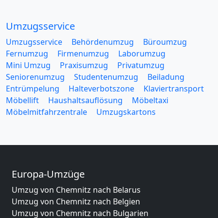
Umzugsservice
Umzugsservice
Behördenumzug
Büroumzug
Fernumzug
Firmenumzug
Laborumzug
Mini Umzug
Praxisumzug
Privatumzug
Seniorenumzug
Studentenumzug
Beiladung
Entrümpelung
Halteverbotszone
Klaviertransport
Möbellift
Haushaltsauflösung
Möbeltaxi
Möbelmitfahrzentrale
Umzugskartons
Europa-Umzüge
Umzug von Chemnitz nach Belarus
Umzug von Chemnitz nach Belgien
Umzug von Chemnitz nach Bulgarien