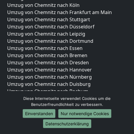
Umzug von Chemnitz nach Köln
Umzug von Chemnitz nach Frankfurt am Main
Umzug von Chemnitz nach Stuttgart
Umzug von Chemnitz nach Düsseldorf
Umzug von Chemnitz nach Leipzig
Umzug von Chemnitz nach Dortmund
Umzug von Chemnitz nach Essen
Umzug von Chemnitz nach Bremen
Umzug von Chemnitz nach Dresden
Umzug von Chemnitz nach Hannover
Umzug von Chemnitz nach Nürnberg
Umzug von Chemnitz nach Duisburg
Umzug von Chemnitz nach Bochum
Umzug von Chemnitz nach Wuppertal
Diese Internetseite verwendet Cookies um die
Benutzerfreundlichkeit zu verbessern.
Umzug von Chemnitz nach Bielefeld
Umzug von Chemnitz nach Bonn
Einverstanden
Nur notwendige Cookies
Umzug von Chemnitz nach Münster
Datenschutzerklärung
Internationale-Umzüge