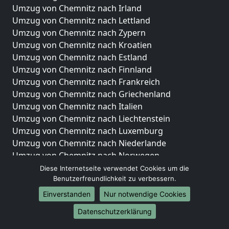
Umzug von Chemnitz nach Irland
Umzug von Chemnitz nach Lettland
Umzug von Chemnitz nach Zypern
Umzug von Chemnitz nach Kroatien
Umzug von Chemnitz nach Estland
Umzug von Chemnitz nach Finnland
Umzug von Chemnitz nach Frankreich
Umzug von Chemnitz nach Griechenland
Umzug von Chemnitz nach Italien
Umzug von Chemnitz nach Liechtenstein
Umzug von Chemnitz nach Luxemburg
Umzug von Chemnitz nach Niederlande
Umzug von Chemnitz nach Norwegen
Diese Internetseite verwendet Cookies um die
Umzüge-Deutschlandweit
Benutzerfreundlichkeit zu verbessern.
Umzug von Chemnitz nach Berlin
Einverstanden
Nur notwendige Cookies
Umzug von Chemnitz nach Hamburg
Datenschutzerklärung
Umzug von Chemnitz nach München