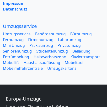
Impressum
Datenschutz
Umzugsservice
Umzugsservice
Behördenumzug
Büroumzug
Fernumzug
Firmenumzug
Laborumzug
Mini Umzug
Praxisumzug
Privatumzug
Seniorenumzug
Studentenumzug
Beiladung
Entrümpelung
Halteverbotszone
Klaviertransport
Möbellift
Haushaltsauflösung
Möbeltaxi
Möbelmitfahrzentrale
Umzugskartons
Europa-Umzüge
Umzug von Chemnitz nach Belarus