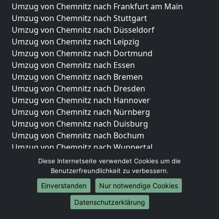
Umzug von Chemnitz nach Frankfurt am Main
Umzug von Chemnitz nach Stuttgart
Umzug von Chemnitz nach Düsseldorf
Umzug von Chemnitz nach Leipzig
Umzug von Chemnitz nach Dortmund
Umzug von Chemnitz nach Essen
Umzug von Chemnitz nach Bremen
Umzug von Chemnitz nach Dresden
Umzug von Chemnitz nach Hannover
Umzug von Chemnitz nach Nürnberg
Umzug von Chemnitz nach Duisburg
Umzug von Chemnitz nach Bochum
Umzug von Chemnitz nach Wuppertal
Umzug von Chemnitz nach Bielefeld
Diese Internetseite verwendet Cookies um die
Umzug von Chemnitz nach Bonn
Benutzerfreundlichkeit zu verbessern.
Umzug von Chemnitz nach Münster
Einverstanden
Nur notwendige Cookies
Internationale-Umzüge
Datenschutzerklärung
Umzug von Chemnitz nach Brasilien