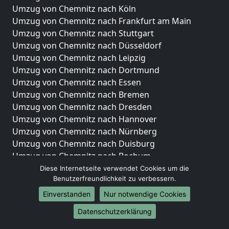
Umzug von Chemnitz nach Köln
Umzug von Chemnitz nach Frankfurt am Main
Umzug von Chemnitz nach Stuttgart
Umzug von Chemnitz nach Düsseldorf
Umzug von Chemnitz nach Leipzig
Umzug von Chemnitz nach Dortmund
Umzug von Chemnitz nach Essen
Umzug von Chemnitz nach Bremen
Umzug von Chemnitz nach Dresden
Umzug von Chemnitz nach Hannover
Umzug von Chemnitz nach Nürnberg
Umzug von Chemnitz nach Duisburg
Umzug von Chemnitz nach Bochum
Umzug von Chemnitz nach Wuppertal
Diese Internetseite verwendet Cookies um die
Benutzerfreundlichkeit zu verbessern.
Umzug von Chemnitz nach Bielefeld
Umzug von Chemnitz nach Bonn
Einverstanden
Nur notwendige Cookies
Umzug von Chemnitz nach Münster
Datenschutzerklärung
Internationale-Umzüge