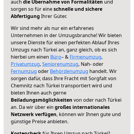
auch
die Übernahme von Formalitäten
und
sorgen so für eine
schnelle und sichere
Abfertigung
Ihrer Güter.
Wir sind mehr als nur ein erfahrenes
Unternehmen in der Umzugsbranche! Wir bieten
unsere Dienste für einen perfekten Ablauf Ihres
Umzugs nach Türkei an, ganz gleich, ob es sich
hierbei um einen
Büro
– &
Firmenumzug
,
Privatumzug
,
Seniorenumzug
, Nah- oder
Fernumzug
oder
Behördenumzug
handelt. Wir
sorgen dafür, dass Ihre Fracht mit Sorgfalt von
Chemnitz nach Türkei transportiert wird und
bieten Ihnen auch gerne
Beiladungsmöglichkeiten
von oder nach Türkei
an. Da wir über ein
großes internationales
Netzwerk verfügen
, können wir Ihnen gute und
günstige Preise anbieten.
Kostencheck
für Ihren Umzug nach Türkei?