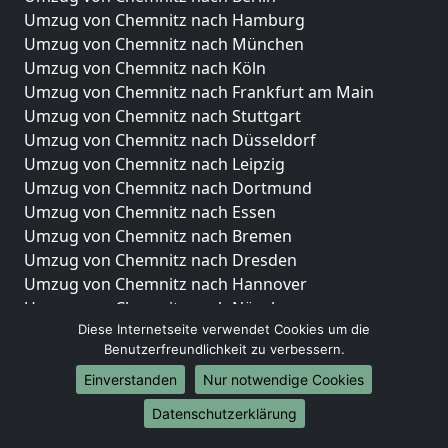
Umzug von Chemnitz nach Hamburg
Umzug von Chemnitz nach München
Umzug von Chemnitz nach Köln
Umzug von Chemnitz nach Frankfurt am Main
Umzug von Chemnitz nach Stuttgart
Umzug von Chemnitz nach Düsseldorf
Umzug von Chemnitz nach Leipzig
Umzug von Chemnitz nach Dortmund
Umzug von Chemnitz nach Essen
Umzug von Chemnitz nach Bremen
Umzug von Chemnitz nach Dresden
Umzug von Chemnitz nach Hannover
Umzug von Chemnitz nach Nürnberg
Diese Internetseite verwendet Cookies um die
Umzug von Chemnitz nach Duisburg
Benutzerfreundlichkeit zu verbessern.
Umzug von Chemnitz nach Bochum
Umzug von Chemnitz nach Wuppertal
Einverstanden
Nur notwendige Cookies
Umzug von Chemnitz nach Bielefeld
Datenschutzerklärung
Umzug von Chemnitz nach Bonn