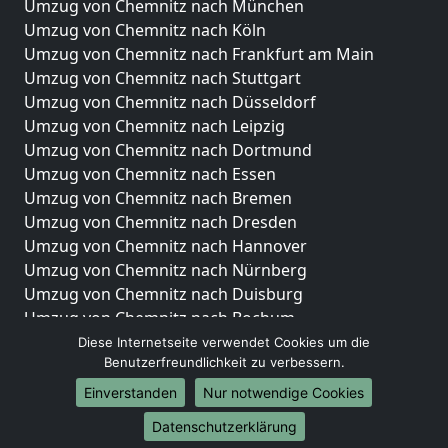
Umzug von Chemnitz nach München
Umzug von Chemnitz nach Köln
Umzug von Chemnitz nach Frankfurt am Main
Umzug von Chemnitz nach Stuttgart
Umzug von Chemnitz nach Düsseldorf
Umzug von Chemnitz nach Leipzig
Umzug von Chemnitz nach Dortmund
Umzug von Chemnitz nach Essen
Umzug von Chemnitz nach Bremen
Umzug von Chemnitz nach Dresden
Umzug von Chemnitz nach Hannover
Umzug von Chemnitz nach Nürnberg
Umzug von Chemnitz nach Duisburg
Umzug von Chemnitz nach Bochum
Umzug von Chemnitz nach Wuppertal
Diese Internetseite verwendet Cookies um die
Benutzerfreundlichkeit zu verbessern.
Umzug von Chemnitz nach Bielefeld
Umzug von Chemnitz nach Bonn
Einverstanden
Nur notwendige Cookies
Umzug von Chemnitz nach Münster
Datenschutzerklärung