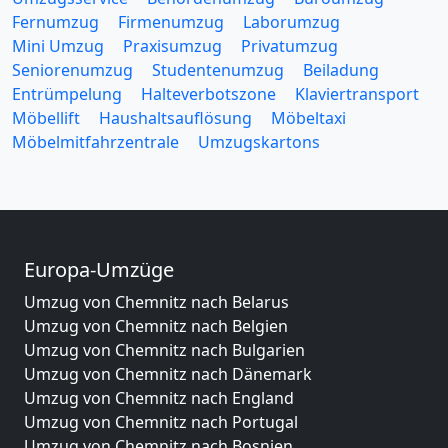
Fernumzug
Firmenumzug
Laborumzug
Mini Umzug
Praxisumzug
Privatumzug
Seniorenumzug
Studentenumzug
Beiladung
Entrümpelung
Halteverbotszone
Klaviertransport
Möbellift
Haushaltsauflösung
Möbeltaxi
Möbelmitfahrzentrale
Umzugskartons
Europa-Umzüge
Umzug von Chemnitz nach Belarus
Umzug von Chemnitz nach Belgien
Umzug von Chemnitz nach Bulgarien
Umzug von Chemnitz nach Dänemark
Umzug von Chemnitz nach England
Umzug von Chemnitz nach Portugal
Umzug von Chemnitz nach Bosnien