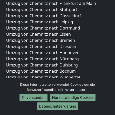
Umzug von Chemnitz nach Frankfurt am Main
Umzug von Chemnitz nach Stuttgart
Umzug von Chemnitz nach Düsseldorf
Umzug von Chemnitz nach Leipzig
Umzug von Chemnitz nach Dortmund
Umzug von Chemnitz nach Essen
Umzug von Chemnitz nach Bremen
Umzug von Chemnitz nach Dresden
Umzug von Chemnitz nach Hannover
Umzug von Chemnitz nach Nürnberg
Umzug von Chemnitz nach Duisburg
Umzug von Chemnitz nach Bochum
Umzug von Chemnitz nach Wuppertal
Umzug von Chemnitz nach Bielefeld
Diese Internetseite verwendet Cookies um die
Umzug von Chemnitz nach Bonn
Benutzerfreundlichkeit zu verbessern.
Umzug von Chemnitz nach Münster
Einverstanden
Nur notwendige Cookies
Internationale-Umzüge
Datenschutzerklärung
Umzug von Chemnitz nach Brasilien