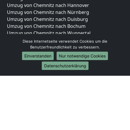
Umzug von Chemnitz nach Hannover
Umzug von Chemnitz nach Nürnberg
Umzug von Chemnitz nach Duisburg
Umzug von Chemnitz nach Bochum
Umzug von Chemnitz nach Wuppertal
Umzug von Chemnitz nach Bielefeld
Diese Internetseite verwendet Cookies um die
Umzug von Chemnitz nach Bonn
Benutzerfreundlichkeit zu verbessern.
Umzug von Chemnitz nach Münster
Einverstanden
Nur notwendige Cookies
Internationale-Umzüge
Datenschutzerklärung
Umzug von Chemnitz nach Brasilien
Umzug von Chemnitz nach Brunei Darussalam
Umzug von Chemnitz nach Burkina Faso
Umzug von Chemnitz nach Burundi
Umzug von Chemnitz nach Chile
Umzug von Chemnitz nach China
Umzug von Chemnitz nach Cookinseln
Umzug von Chemnitz nach Costa Rica