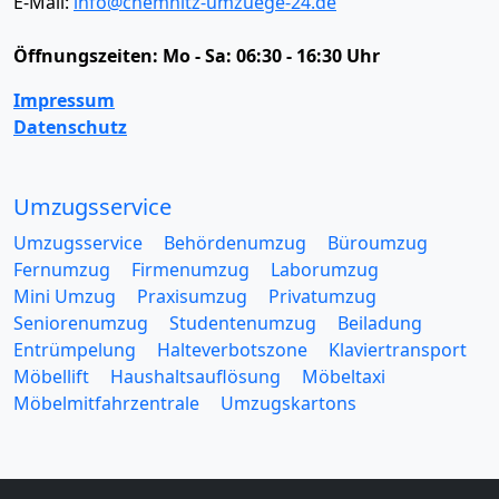
E-Mail:
info@chemnitz-umzuege-24.de
Öffnungszeiten:
Mo - Sa: 06:30 - 16:30 Uhr
Impressum
Datenschutz
Umzugsservice
Umzugsservice
Behördenumzug
Büroumzug
Fernumzug
Firmenumzug
Laborumzug
Mini Umzug
Praxisumzug
Privatumzug
Seniorenumzug
Studentenumzug
Beiladung
Entrümpelung
Halteverbotszone
Klaviertransport
Möbellift
Haushaltsauflösung
Möbeltaxi
Möbelmitfahrzentrale
Umzugskartons