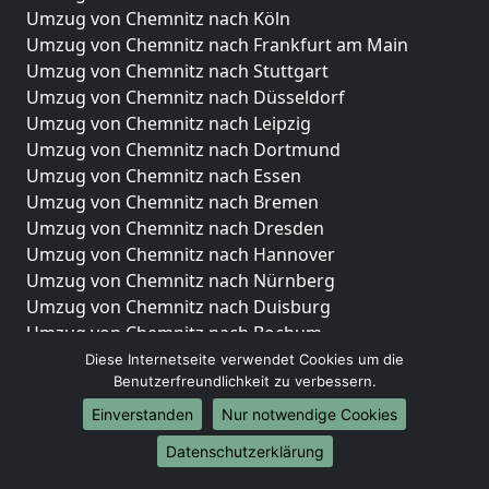
Umzug von Chemnitz nach Köln
Umzug von Chemnitz nach Frankfurt am Main
Umzug von Chemnitz nach Stuttgart
Umzug von Chemnitz nach Düsseldorf
Umzug von Chemnitz nach Leipzig
Umzug von Chemnitz nach Dortmund
Umzug von Chemnitz nach Essen
Umzug von Chemnitz nach Bremen
Umzug von Chemnitz nach Dresden
Umzug von Chemnitz nach Hannover
Umzug von Chemnitz nach Nürnberg
Umzug von Chemnitz nach Duisburg
Umzug von Chemnitz nach Bochum
Umzug von Chemnitz nach Wuppertal
Diese Internetseite verwendet Cookies um die
Benutzerfreundlichkeit zu verbessern.
Umzug von Chemnitz nach Bielefeld
Umzug von Chemnitz nach Bonn
Einverstanden
Nur notwendige Cookies
Umzug von Chemnitz nach Münster
Datenschutzerklärung
Internationale-Umzüge