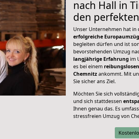
nach Hall in Ti
den perfekte
Unser Unternehmen hat in
erfolgreiche Europaumzü
begleiten dürfen und ist so
bevorstehenden Umzug nach 
langjährige Erfahrung
im 
es bei einem
reibungslosen
Chemnitz
ankommt. Mit un
Sie sicher ans Ziel.
Möchten Sie sich vollständ
und sich stattdessen
entsp
Ihnen genau das. Es umfasst 
stressfreien Umzug von Chem
Kostenlo