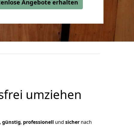
stenlose Angebote erhalten
frei umziehen
,
günstig
,
professionell
und
sicher
nach