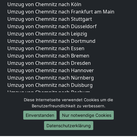
Umzug von Chemnitz nach Köln
Umzug von Chemnitz nach Frankfurt am Main
Umzug von Chemnitz nach Stuttgart
Umzug von Chemnitz nach Düsseldorf
Umzug von Chemnitz nach Leipzig
Umzug von Chemnitz nach Dortmund
Umzug von Chemnitz nach Essen
Umzug von Chemnitz nach Bremen
Umzug von Chemnitz nach Dresden
Umzug von Chemnitz nach Hannover
Umzug von Chemnitz nach Nürnberg
Umzug von Chemnitz nach Duisburg
Umzug von Chemnitz nach Bochum
Umzug von Chemnitz nach Wuppertal
Diese Internetseite verwendet Cookies um die
Benutzerfreundlichkeit zu verbessern.
Umzug von Chemnitz nach Bielefeld
Umzug von Chemnitz nach Bonn
Einverstanden
Nur notwendige Cookies
Umzug von Chemnitz nach Münster
Datenschutzerklärung
Internationale-Umzüge