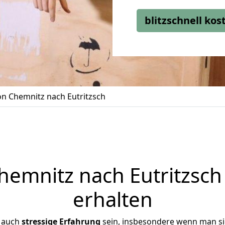
blitzschnell ko
n Chemnitz nach Eutritzsch
emnitz nach Eutritzsch 
erhalten
r auch
stressige
Erfahrung
sein, insbesondere wenn man s