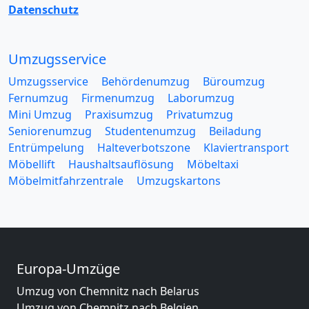
Datenschutz
Umzugsservice
Umzugsservice
Behördenumzug
Büroumzug
Fernumzug
Firmenumzug
Laborumzug
Mini Umzug
Praxisumzug
Privatumzug
Seniorenumzug
Studentenumzug
Beiladung
Entrümpelung
Halteverbotszone
Klaviertransport
Möbellift
Haushaltsauflösung
Möbeltaxi
Möbelmitfahrzentrale
Umzugskartons
Europa-Umzüge
Umzug von Chemnitz nach Belarus
Umzug von Chemnitz nach Belgien