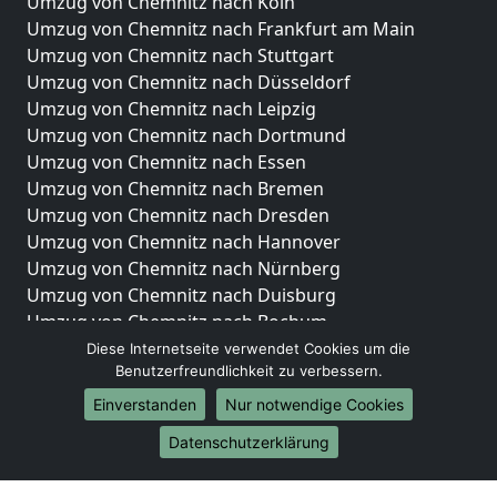
Umzug von Chemnitz nach Köln
Umzug von Chemnitz nach Frankfurt am Main
Umzug von Chemnitz nach Stuttgart
Umzug von Chemnitz nach Düsseldorf
Umzug von Chemnitz nach Leipzig
Umzug von Chemnitz nach Dortmund
Umzug von Chemnitz nach Essen
Umzug von Chemnitz nach Bremen
Umzug von Chemnitz nach Dresden
Umzug von Chemnitz nach Hannover
Umzug von Chemnitz nach Nürnberg
Umzug von Chemnitz nach Duisburg
Umzug von Chemnitz nach Bochum
Umzug von Chemnitz nach Wuppertal
Diese Internetseite verwendet Cookies um die
Benutzerfreundlichkeit zu verbessern.
Umzug von Chemnitz nach Bielefeld
Umzug von Chemnitz nach Bonn
Einverstanden
Nur notwendige Cookies
Umzug von Chemnitz nach Münster
Datenschutzerklärung
Internationale-Umzüge