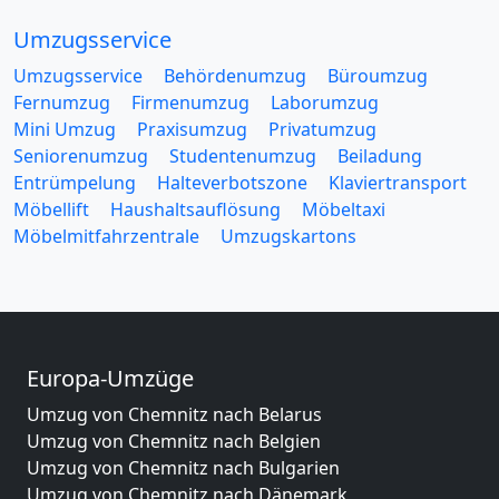
Umzugsservice
Umzugsservice
Behördenumzug
Büroumzug
Fernumzug
Firmenumzug
Laborumzug
Mini Umzug
Praxisumzug
Privatumzug
Seniorenumzug
Studentenumzug
Beiladung
Entrümpelung
Halteverbotszone
Klaviertransport
Möbellift
Haushaltsauflösung
Möbeltaxi
Möbelmitfahrzentrale
Umzugskartons
Europa-Umzüge
Umzug von Chemnitz nach Belarus
Umzug von Chemnitz nach Belgien
Umzug von Chemnitz nach Bulgarien
Umzug von Chemnitz nach Dänemark