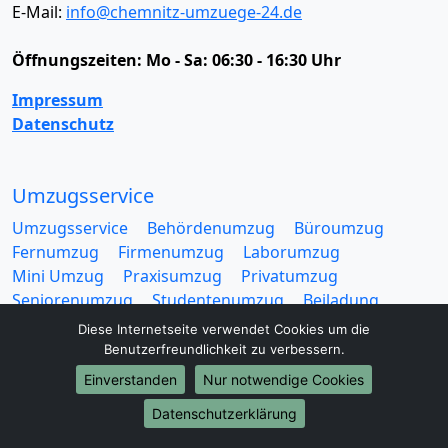
E-Mail:
info@chemnitz-umzuege-24.de
Öffnungszeiten:
Mo - Sa: 06:30 - 16:30 Uhr
Impressum
Datenschutz
Umzugsservice
Umzugsservice
Behördenumzug
Büroumzug
Fernumzug
Firmenumzug
Laborumzug
Mini Umzug
Praxisumzug
Privatumzug
Seniorenumzug
Studentenumzug
Beiladung
Entrümpelung
Halteverbotszone
Klaviertransport
Diese Internetseite verwendet Cookies um die
Möbellift
Haushaltsauflösung
Möbeltaxi
Benutzerfreundlichkeit zu verbessern.
Möbelmitfahrzentrale
Umzugskartons
Einverstanden
Nur notwendige Cookies
Datenschutzerklärung