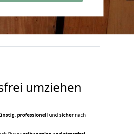
frei umziehen
ünstig
,
professionell
und
sicher
nach