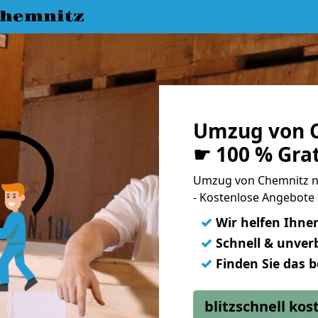
hemnitz
Umzug von C
☛ 100 % Gra
Umzug von Chemnitz 
- Kostenlose Angebote 
✓
Wir helfen Ihne
✓
Schnell & unverb
✓
Finden Sie das 
blitzschnell ko