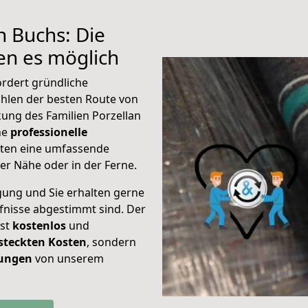
h Buchs: Die
n es möglich
ordert gründliche
hlen der besten Route von
ung des Familien Porzellan
ine
professionelle
eten eine umfassende
er Nähe oder in der Ferne.
gung und Sie erhalten gerne
rfnisse abgestimmt sind. Der
ist
kostenlos
und
steckten Kosten
, sondern
tungen
von unserem