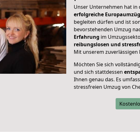
Unser Unternehmen hat in
erfolgreiche Europaumzü
begleiten dürfen und ist so
bevorstehenden Umzug nac
Erfahrung
im Umzugssektor
reibungslosen und stress
Mit unserem zuverlässigen 
Möchten Sie sich vollständ
und sich stattdessen
entsp
Ihnen genau das. Es umfasst 
stressfreien Umzug von Ch
Kostenlo