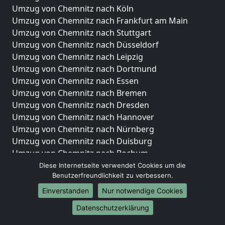
Umzug von Chemnitz nach Köln
Umzug von Chemnitz nach Frankfurt am Main
Umzug von Chemnitz nach Stuttgart
Umzug von Chemnitz nach Düsseldorf
Umzug von Chemnitz nach Leipzig
Umzug von Chemnitz nach Dortmund
Umzug von Chemnitz nach Essen
Umzug von Chemnitz nach Bremen
Umzug von Chemnitz nach Dresden
Umzug von Chemnitz nach Hannover
Umzug von Chemnitz nach Nürnberg
Umzug von Chemnitz nach Duisburg
Umzug von Chemnitz nach Bochum
Umzug von Chemnitz nach Wuppertal
Diese Internetseite verwendet Cookies um die
Benutzerfreundlichkeit zu verbessern.
Umzug von Chemnitz nach Bielefeld
Umzug von Chemnitz nach Bonn
Einverstanden
Nur notwendige Cookies
Umzug von Chemnitz nach Münster
Datenschutzerklärung
Internationale-Umzüge