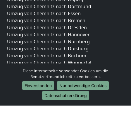
Umzug von Chemnitz nach Dortmund
Umzug von Chemnitz nach Essen
Umzug von Chemnitz nach Bremen
Umzug von Chemnitz nach Dresden
Umzug von Chemnitz nach Hannover
Umzug von Chemnitz nach Nürnberg
Umzug von Chemnitz nach Duisburg
Umzug von Chemnitz nach Bochum
Umzug von Chemnitz nach Wuppertal
Umzug von Chemnitz nach Bielefeld
Diese Internetseite verwendet Cookies um die
Umzug von Chemnitz nach Bonn
Benutzerfreundlichkeit zu verbessern.
Umzug von Chemnitz nach Münster
Einverstanden
Nur notwendige Cookies
Internationale-Umzüge
Datenschutzerklärung
Umzug von Chemnitz nach Brasilien
Umzug von Chemnitz nach Brunei Darussalam
Umzug von Chemnitz nach Burkina Faso
Umzug von Chemnitz nach Burundi