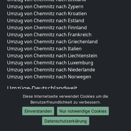
Umzug von Chemnitz nach Zypern
Umzug von Chemnitz nach Kroatien
Umzug von Chemnitz nach Estland
Umzug von Chemnitz nach Finnland
Umzug von Chemnitz nach Frankreich
Umzug von Chemnitz nach Griechenland
Umzug von Chemnitz nach Italien
Umzug von Chemnitz nach Liechtenstein
Umzug von Chemnitz nach Luxemburg
Umzug von Chemnitz nach Niederlande
Umzug von Chemnitz nach Norwegen
Umzüge-Deutschlandweit
Diese Internetseite verwendet Cookies um die
Umzug von Chemnitz nach Berlin
Benutzerfreundlichkeit zu verbessern.
Umzug von Chemnitz nach Hamburg
Umzug von Chemnitz nach München
Einverstanden
Nur notwendige Cookies
Umzug von Chemnitz nach Köln
Datenschutzerklärung
Umzug von Chemnitz nach Frankfurt am Main