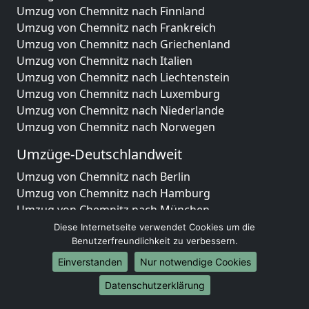
Umzug von Chemnitz nach Finnland
Umzug von Chemnitz nach Frankreich
Umzug von Chemnitz nach Griechenland
Umzug von Chemnitz nach Italien
Umzug von Chemnitz nach Liechtenstein
Umzug von Chemnitz nach Luxemburg
Umzug von Chemnitz nach Niederlande
Umzug von Chemnitz nach Norwegen
Umzüge-Deutschlandweit
Umzug von Chemnitz nach Berlin
Umzug von Chemnitz nach Hamburg
Umzug von Chemnitz nach München
Umzug von Chemnitz nach Köln
Diese Internetseite verwendet Cookies um die
Umzug von Chemnitz nach Frankfurt am Main
Benutzerfreundlichkeit zu verbessern.
Umzug von Chemnitz nach Stuttgart
Einverstanden
Nur notwendige Cookies
Umzug von Chemnitz nach Düsseldorf
Datenschutzerklärung
Umzug von Chemnitz nach Leipzig
Umzug von Chemnitz nach Dortmund