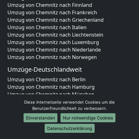
Umzug von Chemnitz nach Finnland
Umzug von Chemnitz nach Frankreich
Umzug von Chemnitz nach Griechenland
Umzug von Chemnitz nach Italien
Umzug von Chemnitz nach Liechtenstein
Umzug von Chemnitz nach Luxemburg
Umzug von Chemnitz nach Niederlande
Umzug von Chemnitz nach Norwegen
Umzüge-Deutschlandweit
Umzug von Chemnitz nach Berlin
Umzug von Chemnitz nach Hamburg
Umzug von Chemnitz nach München
Umzug von Chemnitz nach Köln
Diese Internetseite verwendet Cookies um die
Umzug von Chemnitz nach Frankfurt am Main
Benutzerfreundlichkeit zu verbessern.
Umzug von Chemnitz nach Stuttgart
Einverstanden
Nur notwendige Cookies
Umzug von Chemnitz nach Düsseldorf
Datenschutzerklärung
Umzug von Chemnitz nach Leipzig
Umzug von Chemnitz nach Dortmund