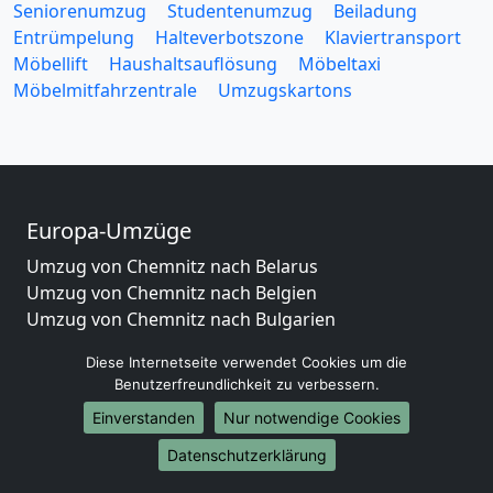
Seniorenumzug
Studentenumzug
Beiladung
Entrümpelung
Halteverbotszone
Klaviertransport
Möbellift
Haushaltsauflösung
Möbeltaxi
Möbelmitfahrzentrale
Umzugskartons
Europa-Umzüge
Umzug von Chemnitz nach Belarus
Umzug von Chemnitz nach Belgien
Umzug von Chemnitz nach Bulgarien
Umzug von Chemnitz nach Dänemark
Diese Internetseite verwendet Cookies um die
Umzug von Chemnitz nach England
Benutzerfreundlichkeit zu verbessern.
Umzug von Chemnitz nach Portugal
Einverstanden
Nur notwendige Cookies
Umzug von Chemnitz nach Bosnien
und Herzegowina
Datenschutzerklärung
Umzug von Chemnitz nach Irland