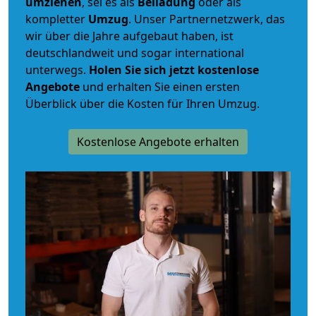
umziehen
, sei es als
Beiladung
oder als
kompletter
Umzug
. Unser Partnernetzwerk, das
wir über die Jahre aufgebaut haben, ist
deutschlandweit und sogar international
unterwegs.
Holen Sie sich jetzt kostenlose
Angebote
und erhalten Sie einen ersten
Überblick über die Kosten für Ihren Umzug.
Kostenlose Angebote erhalten