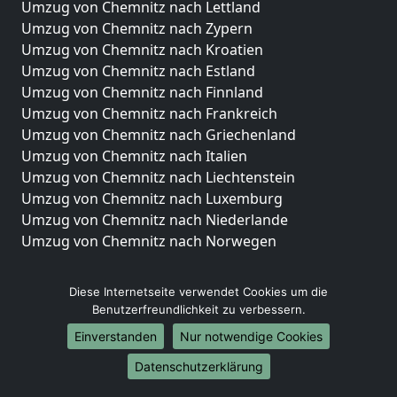
Umzug von Chemnitz nach Lettland
Umzug von Chemnitz nach Zypern
Umzug von Chemnitz nach Kroatien
Umzug von Chemnitz nach Estland
Umzug von Chemnitz nach Finnland
Umzug von Chemnitz nach Frankreich
Umzug von Chemnitz nach Griechenland
Umzug von Chemnitz nach Italien
Umzug von Chemnitz nach Liechtenstein
Umzug von Chemnitz nach Luxemburg
Umzug von Chemnitz nach Niederlande
Umzug von Chemnitz nach Norwegen
Umzüge-Deutschlandweit
Diese Internetseite verwendet Cookies um die
Umzug von Chemnitz nach Berlin
Benutzerfreundlichkeit zu verbessern.
Umzug von Chemnitz nach Hamburg
Einverstanden
Nur notwendige Cookies
Umzug von Chemnitz nach München
Umzug von Chemnitz nach Köln
Datenschutzerklärung
Umzug von Chemnitz nach Frankfurt am Main