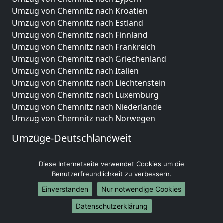
Umzug von Chemnitz nach Kroatien
Umzug von Chemnitz nach Estland
Umzug von Chemnitz nach Finnland
Umzug von Chemnitz nach Frankreich
Umzug von Chemnitz nach Griechenland
Umzug von Chemnitz nach Italien
Umzug von Chemnitz nach Liechtenstein
Umzug von Chemnitz nach Luxemburg
Umzug von Chemnitz nach Niederlande
Umzug von Chemnitz nach Norwegen
Umzüge-Deutschlandweit
Umzug von Chemnitz nach Berlin
Diese Internetseite verwendet Cookies um die
Umzug von Chemnitz nach Hamburg
Benutzerfreundlichkeit zu verbessern.
Umzug von Chemnitz nach München
Umzug von Chemnitz nach Köln
Einverstanden
Nur notwendige Cookies
Umzug von Chemnitz nach Frankfurt am Main
Datenschutzerklärung
Umzug von Chemnitz nach Stuttgart