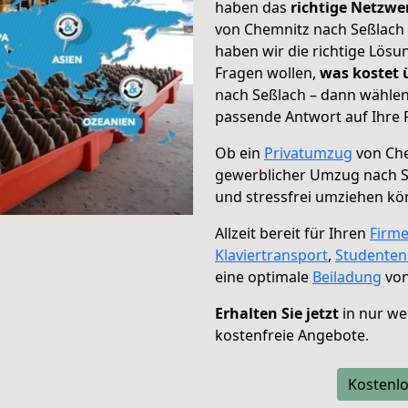
haben das
richtige Netzw
von Chemnitz nach Seßlach 
haben wir die richtige Lösu
Fragen wollen,
was kostet
nach Seßlach – dann wählen
passende Antwort auf Ihre 
Ob ein
Privatumzug
von Che
gewerblicher Umzug nach S
und stressfrei umziehen kö
Allzeit bereit für Ihren
Firm
Klaviertransport
,
Studente
eine optimale
Beiladung
von
Erhalten Sie jetzt
in nur we
kostenfreie Angebote.
Kostenlo