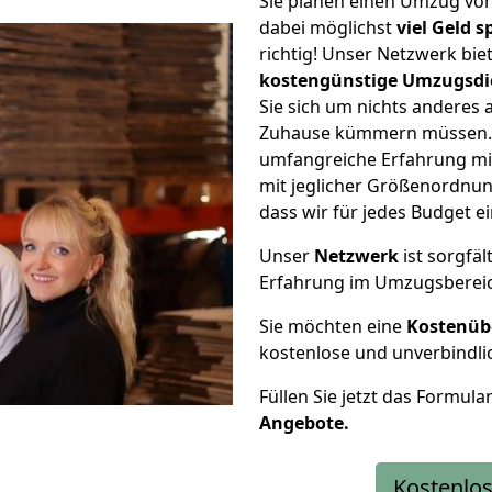
Sie planen einen Umzug vo
dabei möglichst
viel Geld 
richtig! Unser Netzwerk bi
kostengünstige Umzugsdi
Sie sich um nichts anderes 
Zuhause kümmern müssen. W
umfangreiche Erfahrung mi
mit jeglicher Größenordnun
dass wir für jedes Budget 
Unser
Netzwerk
ist sorgfäl
Erfahrung im Umzugsberei
Sie möchten eine
Kostenüb
kostenlose und unverbindli
Füllen Sie jetzt das Formula
Angebote.
Kostenlos