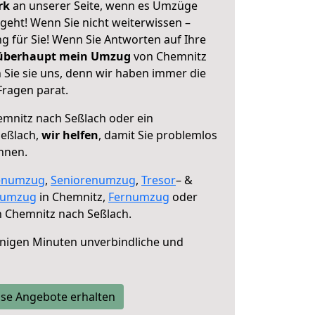
erk
an unserer Seite, wenn es Umzüge
geht! Wenn Sie nicht weiterwissen –
ng für Sie! Wenn Sie Antworten auf Ihre
 überhaupt mein Umzug
von Chemnitz
 Sie sie uns, denn wir haben immer die
Fragen parat.
mnitz nach Seßlach oder ein
eßlach,
wir helfen
, damit Sie problemlos
nnen.
enumzug
,
Seniorenumzug
,
Tresor
– &
numzug
in Chemnitz,
Fernumzug
oder
 Chemnitz nach Seßlach.
nigen Minuten unverbindliche und
se Angebote erhalten