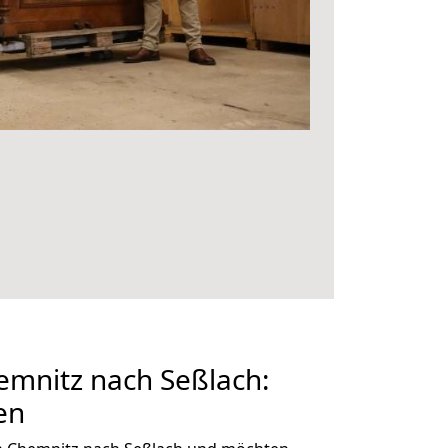
mnitz nach Seßlach:
en