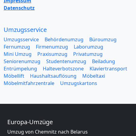
Impressum
Datenschutz
Umzugsservice
Umzugsservice
Behördenumzug
Büroumzug
Fernumzug
Firmenumzug
Laborumzug
Mini Umzug
Praxisumzug
Privatumzug
Seniorenumzug
Studentenumzug
Beiladung
Entrümpelung
Halteverbotszone
Klaviertransport
Möbellift
Haushaltsauflösung
Möbeltaxi
Möbelmitfahrzentrale
Umzugskartons
Europa-Umzüge
Umzug von Chemnitz nach Belarus