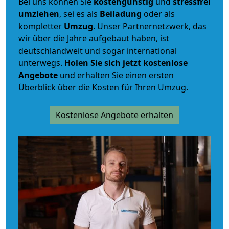
Bei uns können Sie
kostengünstig
und
stressfrei
umziehen
, sei es als
Beiladung
oder als
kompletter
Umzug
. Unser Partnernetzwerk, das
wir über die Jahre aufgebaut haben, ist
deutschlandweit und sogar international
unterwegs.
Holen Sie sich jetzt kostenlose
Angebote
und erhalten Sie einen ersten
Überblick über die Kosten für Ihren Umzug.
Kostenlose Angebote erhalten