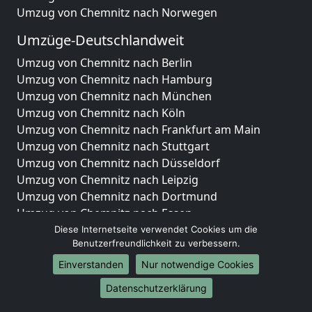
Umzug von Chemnitz nach Norwegen
Umzüge-Deutschlandweit
Umzug von Chemnitz nach Berlin
Umzug von Chemnitz nach Hamburg
Umzug von Chemnitz nach München
Umzug von Chemnitz nach Köln
Umzug von Chemnitz nach Frankfurt am Main
Umzug von Chemnitz nach Stuttgart
Umzug von Chemnitz nach Düsseldorf
Umzug von Chemnitz nach Leipzig
Umzug von Chemnitz nach Dortmund
Umzug von Chemnitz nach Essen
Umzug von Chemnitz nach Bremen
Diese Internetseite verwendet Cookies um die
Benutzerfreundlichkeit zu verbessern.
Umzug von Chemnitz nach Dresden
Umzug von Chemnitz nach Hannover
Einverstanden
Nur notwendige Cookies
Umzug von Chemnitz nach Nürnberg
Datenschutzerklärung
Umzug von Chemnitz nach Duisburg