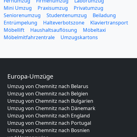
Fernumzug
Firmenumzug
Laborumzug
Mini Umzug
Praxisumzug
Privatumzug
Seniorenumzug
Studentenumzug
Beiladung
Entrümpelung
Halteverbotszone
Klaviertransport
Möbellift
Haushaltsauflösung
Möbeltaxi
Möbelmitfahrzentrale
Umzugskartons
Europa-Umzüge
Umzug von Chemnitz nach Belarus
Umzug von Chemnitz nach Belgien
Umzug von Chemnitz nach Bulgarien
Umzug von Chemnitz nach Dänemark
Umzug von Chemnitz nach England
Umzug von Chemnitz nach Portugal
Umzug von Chemnitz nach Bosnien