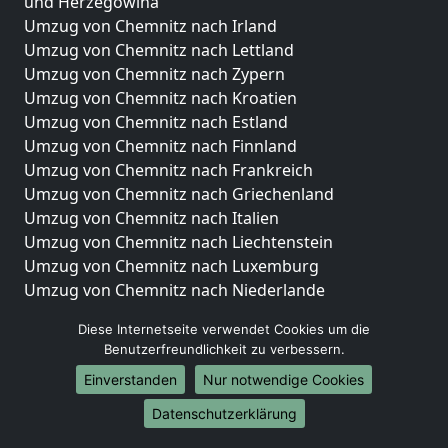
und Herzegowina
Umzug von Chemnitz nach Irland
Umzug von Chemnitz nach Lettland
Umzug von Chemnitz nach Zypern
Umzug von Chemnitz nach Kroatien
Umzug von Chemnitz nach Estland
Umzug von Chemnitz nach Finnland
Umzug von Chemnitz nach Frankreich
Umzug von Chemnitz nach Griechenland
Umzug von Chemnitz nach Italien
Umzug von Chemnitz nach Liechtenstein
Umzug von Chemnitz nach Luxemburg
Umzug von Chemnitz nach Niederlande
Umzug von Chemnitz nach Norwegen
Diese Internetseite verwendet Cookies um die
Umzüge-Deutschlandweit
Benutzerfreundlichkeit zu verbessern.
Einverstanden
Nur notwendige Cookies
Umzug von Chemnitz nach Berlin
Umzug von Chemnitz nach Hamburg
Datenschutzerklärung
Umzug von Chemnitz nach München