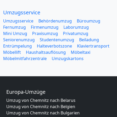
Umzugsservice
Umzugsservice
Behördenumzug
Büroumzug
Fernumzug
Firmenumzug
Laborumzug
Mini Umzug
Praxisumzug
Privatumzug
Seniorenumzug
Studentenumzug
Beiladung
Entrümpelung
Halteverbotszone
Klaviertransport
Möbellift
Haushaltsauflösung
Möbeltaxi
Möbelmitfahrzentrale
Umzugskartons
Europa-Umzüge
Umzug von Chemnitz nach Belarus
Umzug von Chemnitz nach Belgien
Umzug von Chemnitz nach Bulgarien