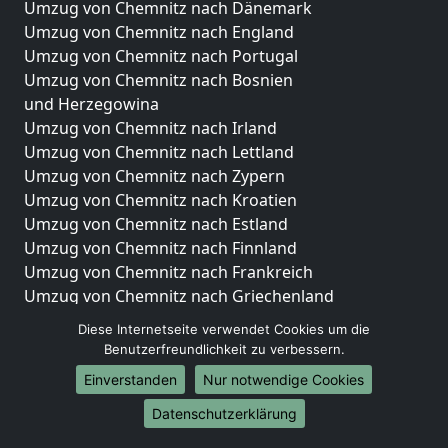
Umzug von Chemnitz nach Dänemark
Umzug von Chemnitz nach England
Umzug von Chemnitz nach Portugal
Umzug von Chemnitz nach Bosnien
und Herzegowina
Umzug von Chemnitz nach Irland
Umzug von Chemnitz nach Lettland
Umzug von Chemnitz nach Zypern
Umzug von Chemnitz nach Kroatien
Umzug von Chemnitz nach Estland
Umzug von Chemnitz nach Finnland
Umzug von Chemnitz nach Frankreich
Umzug von Chemnitz nach Griechenland
Umzug von Chemnitz nach Italien
Diese Internetseite verwendet Cookies um die
Umzug von Chemnitz nach Liechtenstein
Benutzerfreundlichkeit zu verbessern.
Umzug von Chemnitz nach Luxemburg
Einverstanden
Nur notwendige Cookies
Umzug von Chemnitz nach Niederlande
Umzug von Chemnitz nach Norwegen
Datenschutzerklärung