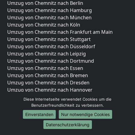
Umzug von Chemnitz nach Berlin
Umzug von Chemnitz nach Hamburg
Umzug von Chemnitz nach München
Umzug von Chemnitz nach Köln
Umzug von Chemnitz nach Frankfurt am Main
Umzug von Chemnitz nach Stuttgart
Umzug von Chemnitz nach Düsseldorf
Umzug von Chemnitz nach Leipzig
Umzug von Chemnitz nach Dortmund
Umzug von Chemnitz nach Essen
Umzug von Chemnitz nach Bremen
Umzug von Chemnitz nach Dresden
Umzug von Chemnitz nach Hannover
Umzug von Chemnitz nach Nürnberg
Diese Internetseite verwendet Cookies um die
Umzug von Chemnitz nach Duisburg
Benutzerfreundlichkeit zu verbessern.
Umzug von Chemnitz nach Bochum
Einverstanden
Nur notwendige Cookies
Umzug von Chemnitz nach Wuppertal
Datenschutzerklärung
Umzug von Chemnitz nach Bielefeld
Umzug von Chemnitz nach Bonn