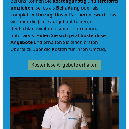
Bei uns können Sie
kostengünstig
und
stressfrei
umziehen
, sei es als
Beiladung
oder als
kompletter
Umzug
. Unser Partnernetzwerk, das
wir über die Jahre aufgebaut haben, ist
deutschlandweit und sogar international
unterwegs.
Holen Sie sich jetzt kostenlose
Angebote
und erhalten Sie einen ersten
Überblick über die Kosten für Ihren Umzug.
Kostenlose Angebote erhalten