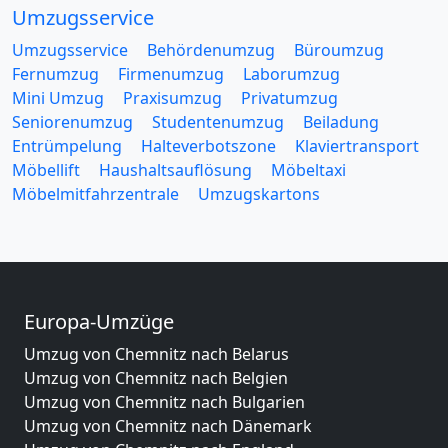
Umzugsservice
Umzugsservice
Behördenumzug
Büroumzug
Fernumzug
Firmenumzug
Laborumzug
Mini Umzug
Praxisumzug
Privatumzug
Seniorenumzug
Studentenumzug
Beiladung
Entrümpelung
Halteverbotszone
Klaviertransport
Möbellift
Haushaltsauflösung
Möbeltaxi
Möbelmitfahrzentrale
Umzugskartons
Europa-Umzüge
Umzug von Chemnitz nach Belarus
Umzug von Chemnitz nach Belgien
Umzug von Chemnitz nach Bulgarien
Umzug von Chemnitz nach Dänemark