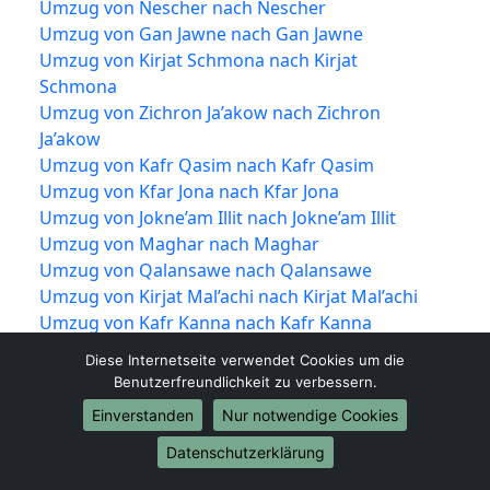
Umzug von Nescher nach Nescher
Umzug von Gan Jawne nach Gan Jawne
Umzug von Kirjat Schmona nach Kirjat
Schmona
Umzug von Zichron Ja’akow nach Zichron
Ja’akow
Umzug von Kafr Qasim nach Kafr Qasim
Umzug von Kfar Jona nach Kfar Jona
Umzug von Jokne’am Illit nach Jokne’am Illit
Umzug von Maghar nach Maghar
Umzug von Qalansawe nach Qalansawe
Umzug von Kirjat Mal’achi nach Kirjat Mal’achi
Umzug von Kafr Kanna nach Kafr Kanna
Umzug von Tzoran-Kadima nach Tzoran-
Diese Internetseite verwendet Cookies um die
Kadima
Benutzerfreundlichkeit zu verbessern.
Umzug von Maʿalot-Tarshiha nach Maʿalot-
Einverstanden
Nur notwendige Cookies
Tarshiha
Umzug von Schoham nach Schoham
Datenschutzerklärung
Umzug von Be’er Ja’akow nach Be’er Ja’akow