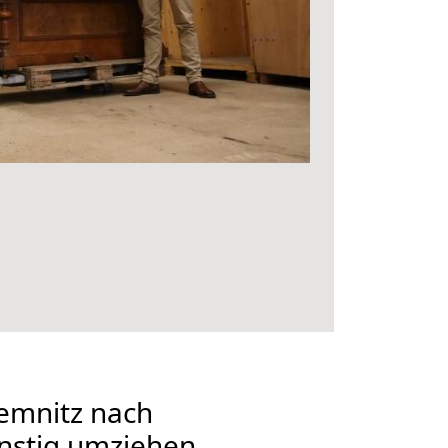
emnitz nach
nstig umziehen