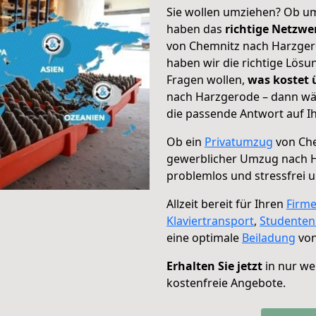
Sie wollen umziehen? Ob um
haben das
richtige Netzw
von Chemnitz nach Harzgero
haben wir die richtige Lösu
Fragen wollen,
was kostet
nach Harzgerode – dann wäh
die passende Antwort auf Ih
Ob ein
Privatumzug
von Che
gewerblicher Umzug nach 
problemlos und stressfrei 
Allzeit bereit für Ihren
Firm
Klaviertransport
,
Studente
eine optimale
Beiladung
von
Erhalten Sie jetzt
in nur we
kostenfreie Angebote.