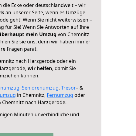
 die Ecke oder deutschlandweit – wir
erk
an unserer Seite, wenn es Umzüge
de geht! Wenn Sie nicht weiterwissen –
ng für Sie! Wenn Sie Antworten auf Ihre
 überhaupt mein Umzug
von Chemnitz
len Sie sie uns, denn wir haben immer
re Fragen parat.
mnitz nach Harzgerode oder ein
Harzgerode,
wir helfen
, damit Sie
umziehen können.
enumzug
,
Seniorenumzug
,
Tresor
– &
numzug
in Chemnitz,
Fernumzug
oder
 Chemnitz nach Harzgerode.
nigen Minuten unverbindliche und