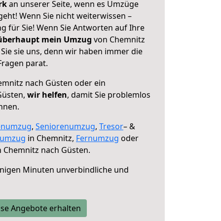
erk
an unserer Seite, wenn es Umzüge
eht! Wenn Sie nicht weiterwissen –
ng für Sie! Wenn Sie Antworten auf Ihre
 überhaupt mein Umzug
von Chemnitz
Sie sie uns, denn wir haben immer die
Fragen parat.
mnitz nach Güsten oder ein
Güsten,
wir helfen
, damit Sie problemlos
nnen.
enumzug
,
Seniorenumzug
,
Tresor
– &
numzug
in Chemnitz,
Fernumzug
oder
 Chemnitz nach Güsten.
nigen Minuten unverbindliche und
se Angebote erhalten