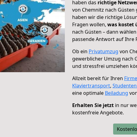
haben das
richtige Netzw
von Chemnitz nach Güsten g
haben wir die richtige Lösu
Fragen wollen,
was kostet
nach Güsten – dann wählen 
passende Antwort auf Ihre 
Ob ein
Privatumzug
von Che
gewerblicher Umzug nach 
und stressfrei umziehen kö
Allzeit bereit für Ihren
Firm
Klaviertransport
,
Studente
eine optimale
Beiladung
von
Erhalten Sie jetzt
in nur we
kostenfreie Angebote.
Kostenlo