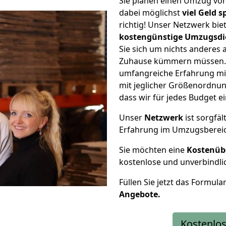
Sie planen einen Umzug vo
dabei möglichst
viel Geld 
richtig! Unser Netzwerk bi
kostengünstige Umzugsdi
Sie sich um nichts anderes 
Zuhause kümmern müssen. W
umfangreiche Erfahrung m
mit jeglicher Größenordnun
dass wir für jedes Budget 
Unser
Netzwerk
ist sorgfäl
Erfahrung im Umzugsberei
Sie möchten eine
Kostenüb
kostenlose und unverbindli
Füllen Sie jetzt das Formula
Angebote.
Kostenlos