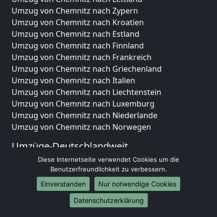
Umzug von Chemnitz nach Zypern
Umzug von Chemnitz nach Kroatien
Umzug von Chemnitz nach Estland
Umzug von Chemnitz nach Finnland
Umzug von Chemnitz nach Frankreich
Umzug von Chemnitz nach Griechenland
Umzug von Chemnitz nach Italien
Umzug von Chemnitz nach Liechtenstein
Umzug von Chemnitz nach Luxemburg
Umzug von Chemnitz nach Niederlande
Umzug von Chemnitz nach Norwegen
Umzüge-Deutschlandweit
Diese Internetseite verwendet Cookies um die
Umzug von Chemnitz nach Berlin
Benutzerfreundlichkeit zu verbessern.
Umzug von Chemnitz nach Hamburg
Umzug von Chemnitz nach München
Einverstanden
Nur notwendige Cookies
Umzug von Chemnitz nach Köln
Datenschutzerklärung
Umzug von Chemnitz nach Frankfurt am Main