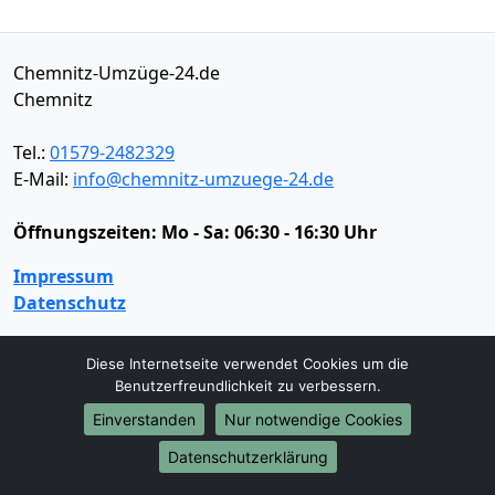
Chemnitz-Umzüge-24.de
Chemnitz
Tel.:
01579-2482329
E-Mail:
info@chemnitz-umzuege-24.de
Öffnungszeiten:
Mo - Sa: 06:30 - 16:30 Uhr
Impressum
Datenschutz
Diese Internetseite verwendet Cookies um die
Umzugsservice
Benutzerfreundlichkeit zu verbessern.
Umzugsservice
Behördenumzug
Büroumzug
Einverstanden
Nur notwendige Cookies
Fernumzug
Firmenumzug
Laborumzug
Datenschutzerklärung
Mini Umzug
Praxisumzug
Privatumzug