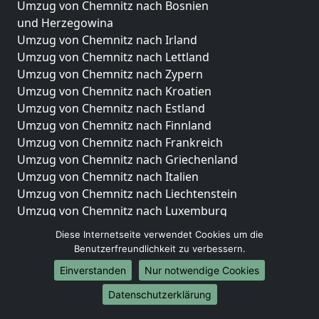
Umzug von Chemnitz nach Bosnien
und Herzegowina
Umzug von Chemnitz nach Irland
Umzug von Chemnitz nach Lettland
Umzug von Chemnitz nach Zypern
Umzug von Chemnitz nach Kroatien
Umzug von Chemnitz nach Estland
Umzug von Chemnitz nach Finnland
Umzug von Chemnitz nach Frankreich
Umzug von Chemnitz nach Griechenland
Umzug von Chemnitz nach Italien
Umzug von Chemnitz nach Liechtenstein
Umzug von Chemnitz nach Luxemburg
Umzug von Chemnitz nach Niederlande
Diese Internetseite verwendet Cookies um die
Umzug von Chemnitz nach Norwegen
Benutzerfreundlichkeit zu verbessern.
Umzüge-Deutschlandweit
Einverstanden
Nur notwendige Cookies
Umzug von Chemnitz nach Berlin
Datenschutzerklärung
Umzug von Chemnitz nach Hamburg