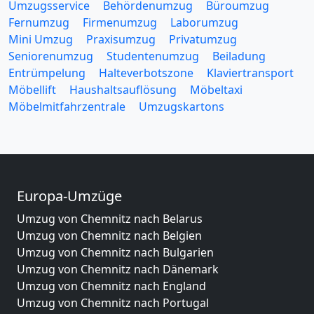
Umzugsservice
Behördenumzug
Büroumzug
Fernumzug
Firmenumzug
Laborumzug
Mini Umzug
Praxisumzug
Privatumzug
Seniorenumzug
Studentenumzug
Beiladung
Entrümpelung
Halteverbotszone
Klaviertransport
Möbellift
Haushaltsauflösung
Möbeltaxi
Möbelmitfahrzentrale
Umzugskartons
Europa-Umzüge
Umzug von Chemnitz nach Belarus
Umzug von Chemnitz nach Belgien
Umzug von Chemnitz nach Bulgarien
Umzug von Chemnitz nach Dänemark
Umzug von Chemnitz nach England
Umzug von Chemnitz nach Portugal