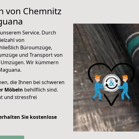
en von Chemnitz
aguana
unserem Service. Durch
elzahl von
hließlich Büroumzüge,
umzüge und Transport von
n Umzügen. Wir kümmern
 Maguana.
men, die Ihnen bei schweren
der Möbeln
behilflich sind.
t und stressfrei
 erhalten Sie kostenlose