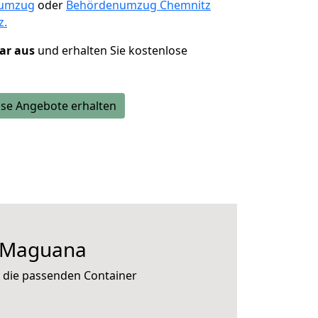
numzug
oder
Behördenumzug Chemnitz
z.
lar aus
und erhalten Sie kostenlose
se Angebote erhalten
a Maguana
n die passenden Container