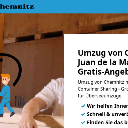
hemnitz
Umzug von C
Juan de la 
Gratis-Ange
Umzug von Chemnitz na
Container Sharing - Gr
für Überseeumzüge.
✓
Wir helfen Ihne
✓
Schnell & unverb
✓
Finden Sie das 