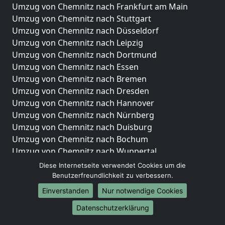
Umzug von Chemnitz nach Frankfurt am Main
Umzug von Chemnitz nach Stuttgart
Umzug von Chemnitz nach Düsseldorf
Umzug von Chemnitz nach Leipzig
Umzug von Chemnitz nach Dortmund
Umzug von Chemnitz nach Essen
Umzug von Chemnitz nach Bremen
Umzug von Chemnitz nach Dresden
Umzug von Chemnitz nach Hannover
Umzug von Chemnitz nach Nürnberg
Umzug von Chemnitz nach Duisburg
Umzug von Chemnitz nach Bochum
Umzug von Chemnitz nach Wuppertal
Umzug von Chemnitz nach Bielefeld
Diese Internetseite verwendet Cookies um die
Umzug von Chemnitz nach Bonn
Benutzerfreundlichkeit zu verbessern.
Umzug von Chemnitz nach Münster
Einverstanden
Nur notwendige Cookies
Internationale-Umzüge
Datenschutzerklärung
Umzug von Chemnitz nach Brasilien